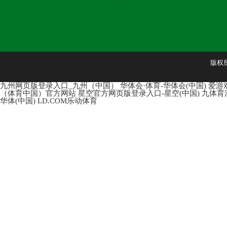
版权
九州网页版登录入口_九州（中国）
华体会·体育-华体会(中国)
爱游
（体育中国）官方网站
星空官方网页版登录入口-星空(中国)
九体育
华体(中国)
LD.COM乐动体育